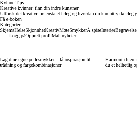
Kvinne Tips
Kreative kvinner: finn din indre kunstner
Utforsk det kreative potensialet i deg og hvordan du kan uttrykke deg g
Få e-boken
Kategorier
Skjema
Helse
Skjønnhet
Kreativ
Møte
Smykker
Å spise
Interiør
Begravelse
Logg på
Opprett profil
Mail nyheter
Lag dine egne perlesmykker – få inspirasjon til
Harmoni i hjemm
trådning og fargekombinasjoner
du et helhetlig o