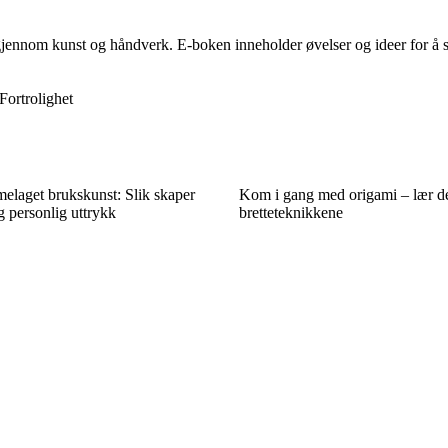
jennom kunst og håndverk. E-boken inneholder øvelser og ideer for å sti
Fortrolighet
elaget brukskunst: Slik skaper
Kom i gang med origami – lær de
g personlig uttrykk
bretteteknikkene