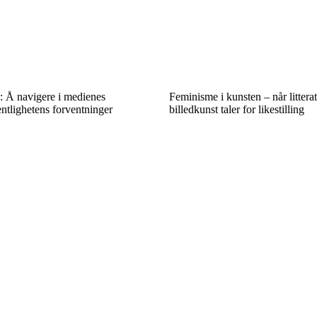
k: Å navigere i medienes
Feminisme i kunsten – når littera
ntlighetens forventninger
billedkunst taler for likestilling