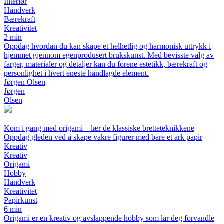
Interiør
Håndverk
Bærekraft
Kreativitet
2 min
Oppdag hvordan du kan skape et helhetlig og harmonisk uttrykk i
hjemmet gjennom egenprodusert brukskunst. Med bevisste valg av
farger, materialer og detaljer kan du forene estetikk, bærekraft og
personlighet i hvert eneste håndlagde element.
Jørgen Olsen
Jørgen
Olsen
Kom i gang med origami – lær de klassiske bretteteknikkene
Oppdag gleden ved å skape vakre figurer med bare et ark papir
Kreativ
Kreativ
Origami
Hobby
Håndverk
Kreativitet
Papirkunst
6 min
Origami er en kreativ og avslappende hobby som lar deg forvandle