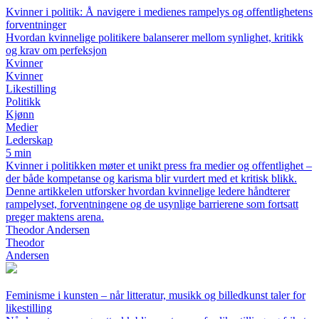
Kvinner i politik: Å navigere i medienes rampelys og offentlighetens
forventninger
Hvordan kvinnelige politikere balanserer mellom synlighet, kritikk
og krav om perfeksjon
Kvinner
Kvinner
Likestilling
Politikk
Kjønn
Medier
Lederskap
5 min
Kvinner i politikken møter et unikt press fra medier og offentlighet –
der både kompetanse og karisma blir vurdert med et kritisk blikk.
Denne artikkelen utforsker hvordan kvinnelige ledere håndterer
rampelyset, forventningene og de usynlige barrierene som fortsatt
preger maktens arena.
Theodor Andersen
Theodor
Andersen
Feminisme i kunsten – når litteratur, musikk og billedkunst taler for
likestilling