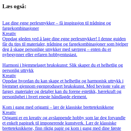
Læs også:
Lag dine egne perlesmykker – få inspirasjon til trådning og
fargekombinasjoner
Kreativ
Oppdag gleden ved å lage dine egne perlesmykker! I denne guiden
får du tips til materialer, trådning og fargekombinasjoner som hjelper
deg å skape personlige smykker med særpreg – enten du er
nybegynner eller erfaren hobbyentusiast.
Harmoni i hjemmelaget brukskunst: Slik skaper du et helhetlig og
personlig uttrykk
Kreativ
Oppdag hvordan du kan skape et helhetlig og harmonisk uttrykk i
hjemmet gjennom egenprodusert brukskunst. Med bevisste valg av
farger, materialer og detaljer kan du forene estetikk, bærekraft og
personlighet i hvert eneste håndlagde element.
Kom i gang med origami – lær de klassiske bretteteknikkene
Kreativ
Origami er en kreativ og avslappende hobby som lar deg forvandle
et enkelt papirark til imponerende kunstverk. Lær de klassiske
bretteteknikkene, finn riktig papir og kom i gang med dine første