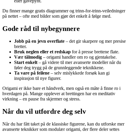
eller gavepynt.
Du finner mange gratis diagrammer og trinn-for-trinn-veiledninger
på nettet – ofte med bilder som gjør det enkelt å følge med.
Gode råd til nybegynnere
Jobb på en jevn overflate
– det gir skarpere og mer presise
bretter.
Bruk neglen eller et redskap
for å presse brettene flate.
Vær tålmodig
– origami handler om ro og gjentakelse.
Start enkelt
– gå videre til mer avanserte modeller når du
føler deg trygg på de grunnleggende teknikkene.
Ta vare på feilene
– selv mislykkede forsøk kan gi
inspirasjon til nye figurer.
Origami er ikke bare et håndverk, men også en måte å finne ro i
hverdagen på. Mange opplever at brettingen har en meditativ
virkning – en pause fra skjermer og stress.
Når du vil utfordre deg selv
Når du har fått taket på de klassiske figurene, kan du utforske mer
avanserte teknikker som modulær origami, der flere deler settes