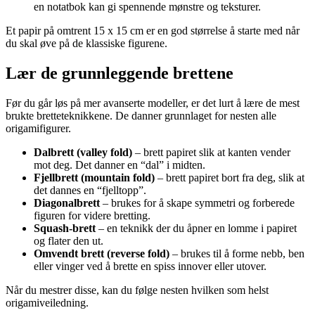
en notatbok kan gi spennende mønstre og teksturer.
Et papir på omtrent 15 x 15 cm er en god størrelse å starte med når
du skal øve på de klassiske figurene.
Lær de grunnleggende brettene
Før du går løs på mer avanserte modeller, er det lurt å lære de mest
brukte bretteteknikkene. De danner grunnlaget for nesten alle
origamifigurer.
Dalbrett (valley fold)
– brett papiret slik at kanten vender
mot deg. Det danner en “dal” i midten.
Fjellbrett (mountain fold)
– brett papiret bort fra deg, slik at
det dannes en “fjelltopp”.
Diagonalbrett
– brukes for å skape symmetri og forberede
figuren for videre bretting.
Squash-brett
– en teknikk der du åpner en lomme i papiret
og flater den ut.
Omvendt brett (reverse fold)
– brukes til å forme nebb, ben
eller vinger ved å brette en spiss innover eller utover.
Når du mestrer disse, kan du følge nesten hvilken som helst
origamiveiledning.