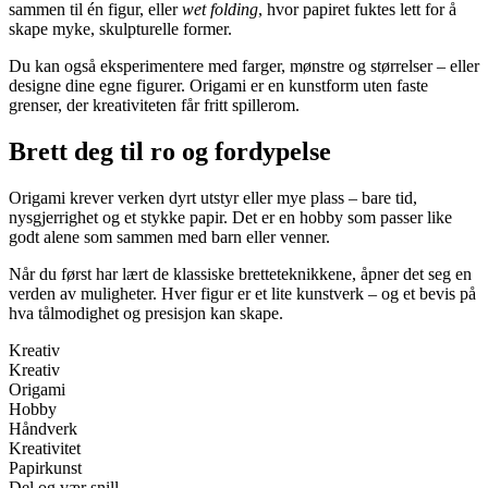
sammen til én figur, eller
wet folding
, hvor papiret fuktes lett for å
skape myke, skulpturelle former.
Du kan også eksperimentere med farger, mønstre og størrelser – eller
designe dine egne figurer. Origami er en kunstform uten faste
grenser, der kreativiteten får fritt spillerom.
Brett deg til ro og fordypelse
Origami krever verken dyrt utstyr eller mye plass – bare tid,
nysgjerrighet og et stykke papir. Det er en hobby som passer like
godt alene som sammen med barn eller venner.
Når du først har lært de klassiske bretteteknikkene, åpner det seg en
verden av muligheter. Hver figur er et lite kunstverk – og et bevis på
hva tålmodighet og presisjon kan skape.
Kreativ
Kreativ
Origami
Hobby
Håndverk
Kreativitet
Papirkunst
Del og vær snill