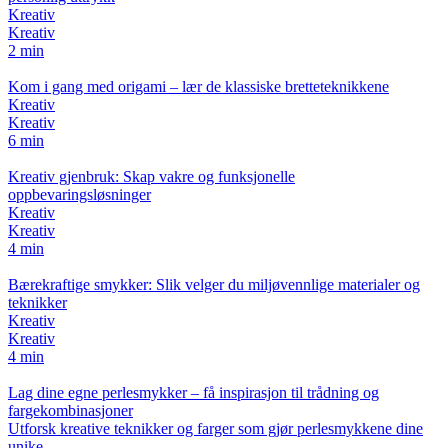
Kreativ
Kreativ
2 min
Kom i gang med origami – lær de klassiske bretteteknikkene
Kreativ
Kreativ
6 min
Kreativ gjenbruk: Skap vakre og funksjonelle
oppbevaringsløsninger
Kreativ
Kreativ
4 min
Bærekraftige smykker: Slik velger du miljøvennlige materialer og
teknikker
Kreativ
Kreativ
4 min
Lag dine egne perlesmykker – få inspirasjon til trådning og
fargekombinasjoner
Utforsk kreative teknikker og farger som gjør perlesmykkene dine
unike