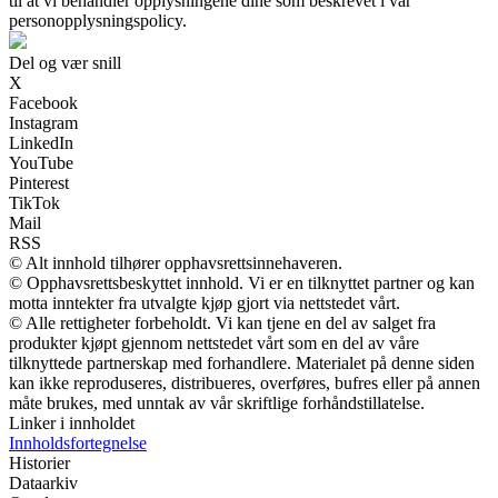
til at vi behandler opplysningene dine som beskrevet i vår
personopplysningspolicy.
Del og vær snill
X
Facebook
Instagram
LinkedIn
YouTube
Pinterest
TikTok
Mail
RSS
© Alt innhold tilhører opphavsrettsinnehaveren.
© Opphavsrettsbeskyttet innhold. Vi er en tilknyttet partner og kan
motta inntekter fra utvalgte kjøp gjort via nettstedet vårt.
© Alle rettigheter forbeholdt. Vi kan tjene en del av salget fra
produkter kjøpt gjennom nettstedet vårt som en del av våre
tilknyttede partnerskap med forhandlere. Materialet på denne siden
kan ikke reproduseres, distribueres, overføres, bufres eller på annen
måte brukes, med unntak av vår skriftlige forhåndstillatelse.
Linker i innholdet
Innholdsfortegnelse
Historier
Dataarkiv