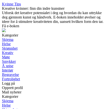
Kvinne Tips
Kreative kvinner: finn din indre kunstner
Utforsk det kreative potensialet i deg og hvordan du kan uttrykke
deg gjennom kunst og håndverk. E-boken inneholder øvelser og
ideer for å stimulere kreativiteten din, uansett hvilken form den tar.
Få e-boken
Kategorier
Skjema
Helse
Skjønnhet
Kreativ
Møte
Smykker
Å spise
Interiør
Begravelse
Fortrolighet
Logg på
Opprett profil
Mail nyheter
Kategorier
Skjema
Helse