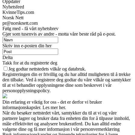
Oppdater
Nyhetsfeed
KvinneTips.com
Norsk Nett
pr@norsknett.com
Følg med - få vårt nyhetsbrev
Gjør som tusenvis av andre - motta våre beste råd på e-post.
Skriv inn e-posten din her
Delta
Takk for at du registrerte deg
Jeg godtar nettstedets vilkår og databruk.
Registreringen din er frivillig og du har alltid muligheten til å trekke
den tilbake. Ved å registrere deg godtar du våre vilkår og samtykker
til at vi behandler opplysningene dine som beskrevet i vår
personopplysningspolicy.
Din erfaring er viktig for oss - det er derfor vi bruker
informasjonskapsler. Les mer her.
Når du besøker nettstedet vårt, samtykker du til at vi og våre
partnere lagrer og bruker data fra enheten din for å tilpasse innhold,
måle effektivitet og analysere brukeratferd. Du kan alltid endre
valgene dine og få mer informasjon i vår personvernerklæring
Bruk informasjonskapsler og lignende teknologier for å lagre