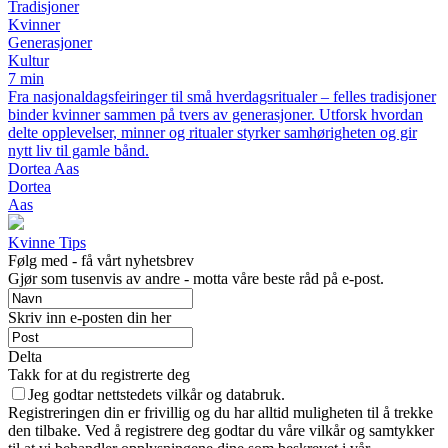
Tradisjoner
Kvinner
Generasjoner
Kultur
7 min
Fra nasjonaldagsfeiringer til små hverdagsritualer – felles tradisjoner
binder kvinner sammen på tvers av generasjoner. Utforsk hvordan
delte opplevelser, minner og ritualer styrker samhørigheten og gir
nytt liv til gamle bånd.
Dortea Aas
Dortea
Aas
Kvinne Tips
Følg med - få vårt nyhetsbrev
Gjør som tusenvis av andre - motta våre beste råd på e-post.
Skriv inn e-posten din her
Delta
Takk for at du registrerte deg
Jeg godtar nettstedets vilkår og databruk.
Registreringen din er frivillig og du har alltid muligheten til å trekke
den tilbake. Ved å registrere deg godtar du våre vilkår og samtykker