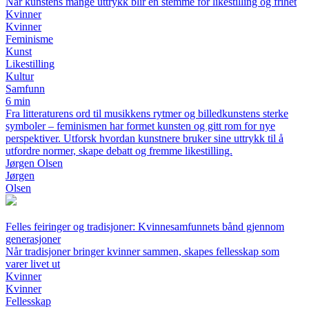
Når kunstens mange uttrykk blir en stemme for likestilling og frihet
Kvinner
Kvinner
Feminisme
Kunst
Likestilling
Kultur
Samfunn
6 min
Fra litteraturens ord til musikkens rytmer og billedkunstens sterke
symboler – feminismen har formet kunsten og gitt rom for nye
perspektiver. Utforsk hvordan kunstnere bruker sine uttrykk til å
utfordre normer, skape debatt og fremme likestilling.
Jørgen Olsen
Jørgen
Olsen
Felles feiringer og tradisjoner: Kvinnesamfunnets bånd gjennom
generasjoner
Når tradisjoner bringer kvinner sammen, skapes fellesskap som
varer livet ut
Kvinner
Kvinner
Fellesskap