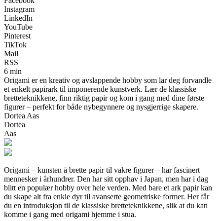
Facebook
Instagram
LinkedIn
YouTube
Pinterest
TikTok
Mail
RSS
6 min
Origami er en kreativ og avslappende hobby som lar deg forvandle
et enkelt papirark til imponerende kunstverk. Lær de klassiske
bretteteknikkene, finn riktig papir og kom i gang med dine første
figurer – perfekt for både nybegynnere og nysgjerrige skapere.
Dortea Aas
Dortea
Aas
Origami – kunsten å brette papir til vakre figurer – har fascinert
mennesker i århundrer. Den har sitt opphav i Japan, men har i dag
blitt en populær hobby over hele verden. Med bare et ark papir kan
du skape alt fra enkle dyr til avanserte geometriske former. Her får
du en introduksjon til de klassiske bretteteknikkene, slik at du kan
komme i gang med origami hjemme i stua.