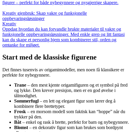
figurer – perfekt for både nybegynnere og nysgjerrige skapere.
Kreativ gjenbruk: Skap vakre og funksjonelle
oppbevaringsløsninger
Kreativ
Oppdag hvordan du kan forvandle brukte materialer til vakre og
funksjonelle oppbevaringsløsninger. Med enkle grep og litt fantasi
kan du skape et personlig hjem som kombinerer stil, orden og
omtanke for miljøet.
Start med de klassiske figurene
Det finnes tusenvis av origamimodeller, men noen få klassikere er
perfekte for nybegynnere.
Trane
– den mest kjente origamifiguren og et symbol på fred
og lykke. Den krever presisjon, men er en god øvelse i
tålmodighet.
Sommerfugl
– en lett og elegant figur som lærer deg å
kombinere flere brettetyper.
Frosk
– en morsom modell som faktisk kan “hoppe” når du
trykker på den.
Båt
– enkel og rask å brette, perfekt for barn og nybegynnere.
Blomst
– en dekorativ figur som kan brukes som bordpynt