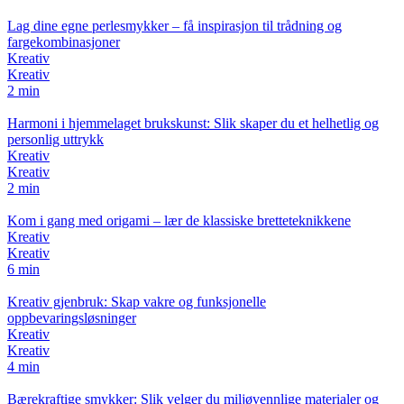
Lag dine egne perlesmykker – få inspirasjon til trådning og
fargekombinasjoner
Kreativ
Kreativ
2 min
Harmoni i hjemmelaget brukskunst: Slik skaper du et helhetlig og
personlig uttrykk
Kreativ
Kreativ
2 min
Kom i gang med origami – lær de klassiske bretteteknikkene
Kreativ
Kreativ
6 min
Kreativ gjenbruk: Skap vakre og funksjonelle
oppbevaringsløsninger
Kreativ
Kreativ
4 min
Bærekraftige smykker: Slik velger du miljøvennlige materialer og