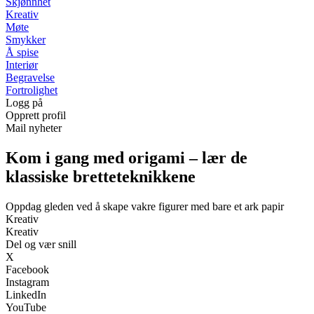
Skjønnhet
Kreativ
Møte
Smykker
Å spise
Interiør
Begravelse
Fortrolighet
Logg på
Opprett profil
Mail nyheter
Kom i gang med origami – lær de
klassiske bretteteknikkene
Oppdag gleden ved å skape vakre figurer med bare et ark papir
Kreativ
Kreativ
Del og vær snill
X
Facebook
Instagram
LinkedIn
YouTube