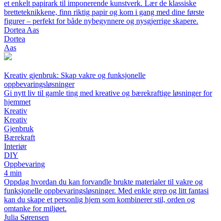
et enkelt papirark til imponerende kunstverk. Lær de klassiske
bretteteknikkene, finn riktig papir og kom i gang med dine første
figurer – perfekt for både nybegynnere og nysgjerrige skapere.
Dortea Aas
Dortea
Aas
Kreativ gjenbruk: Skap vakre og funksjonelle
oppbevaringsløsninger
Gi nytt liv til gamle ting med kreative og bærekraftige løsninger for
hjemmet
Kreativ
Kreativ
Gjenbruk
Bærekraft
Interiør
DIY
Oppbevaring
4 min
Oppdag hvordan du kan forvandle brukte materialer til vakre og
funksjonelle oppbevaringsløsninger. Med enkle grep og litt fantasi
kan du skape et personlig hjem som kombinerer stil, orden og
omtanke for miljøet.
Julia Sørensen