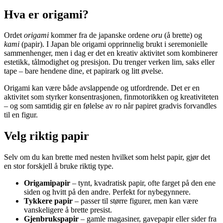
Hva er origami?
Ordet
origami
kommer fra de japanske ordene
oru
(å brette) og
kami
(papir). I Japan ble origami opprinnelig brukt i seremonielle
sammenhenger, men i dag er det en kreativ aktivitet som kombinerer
estetikk, tålmodighet og presisjon. Du trenger verken lim, saks eller
tape – bare hendene dine, et papirark og litt øvelse.
Origami kan være både avslappende og utfordrende. Det er en
aktivitet som styrker konsentrasjonen, finmotorikken og kreativiteten
– og som samtidig gir en følelse av ro når papiret gradvis forvandles
til en figur.
Velg riktig papir
Selv om du kan brette med nesten hvilket som helst papir, gjør det
en stor forskjell å bruke riktig type.
Origamipapir
– tynt, kvadratisk papir, ofte farget på den ene
siden og hvitt på den andre. Perfekt for nybegynnere.
Tykkere papir
– passer til større figurer, men kan være
vanskeligere å brette presist.
Gjenbrukspapir
– gamle magasiner, gavepapir eller sider fra