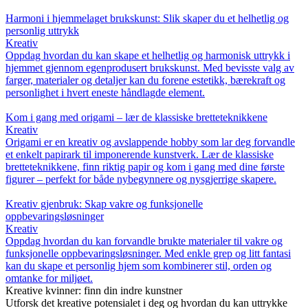
Harmoni i hjemmelaget brukskunst: Slik skaper du et helhetlig og
personlig uttrykk
Kreativ
Oppdag hvordan du kan skape et helhetlig og harmonisk uttrykk i
hjemmet gjennom egenprodusert brukskunst. Med bevisste valg av
farger, materialer og detaljer kan du forene estetikk, bærekraft og
personlighet i hvert eneste håndlagde element.
Kom i gang med origami – lær de klassiske bretteteknikkene
Kreativ
Origami er en kreativ og avslappende hobby som lar deg forvandle
et enkelt papirark til imponerende kunstverk. Lær de klassiske
bretteteknikkene, finn riktig papir og kom i gang med dine første
figurer – perfekt for både nybegynnere og nysgjerrige skapere.
Kreativ gjenbruk: Skap vakre og funksjonelle
oppbevaringsløsninger
Kreativ
Oppdag hvordan du kan forvandle brukte materialer til vakre og
funksjonelle oppbevaringsløsninger. Med enkle grep og litt fantasi
kan du skape et personlig hjem som kombinerer stil, orden og
omtanke for miljøet.
Kreative kvinner: finn din indre kunstner
Utforsk det kreative potensialet i deg og hvordan du kan uttrykke