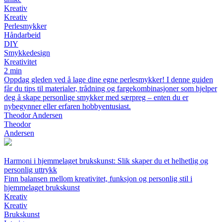
Kreativ
Kreativ
Perlesmykker
Håndarbeid
DIY
Smykkedesign
Kreativitet
2 min
Oppdag gleden ved å lage dine egne perlesmykker! I denne guiden
får du tips til materialer, trådning og fargekombinasjoner som hjelper
deg å skape personlige smykker med særpreg – enten du er
nybegynner eller erfaren hobbyentusiast.
Theodor Andersen
Theodor
Andersen
Harmoni i hjemmelaget brukskunst: Slik skaper du et helhetlig og
personlig uttrykk
Finn balansen mellom kreativitet, funksjon og personlig stil i
hjemmelaget brukskunst
Kreativ
Kreativ
Brukskunst