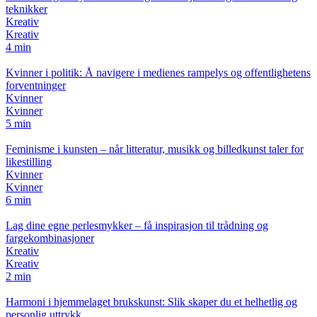
teknikker
Kreativ
Kreativ
4 min
Kvinner i politik: Å navigere i medienes rampelys og offentlighetens
forventninger
Kvinner
Kvinner
5 min
Feminisme i kunsten – når litteratur, musikk og billedkunst taler for
likestilling
Kvinner
Kvinner
6 min
Lag dine egne perlesmykker – få inspirasjon til trådning og
fargekombinasjoner
Kreativ
Kreativ
2 min
Harmoni i hjemmelaget brukskunst: Slik skaper du et helhetlig og
personlig uttrykk