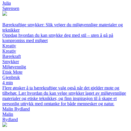
Julia
Sørensen
Bærekraftige smykker: Slik velger du miljøvennlige materialer og
teknikker
Oppdag hvordan du kan smykke deg med stil – uten å gå på
kompromiss med miljøet
Kreativ
Kreativ
Bærekraft
Smykker
Miljøvennlig
Etisk Mote
Gjenbruk
4 min
Flere ønsker å ta bærekraftige valg også når det gjelder mote og
tilbehør. Lær hvordan du kan velge smykker laget av miljøvennlige
materialer og etiske teknikker, og finn inspirasjon til å skape et
personlig uttrykk med omtanke for både mennesker og natur.
Malin Rydland
Malin
Rydland