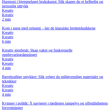
Harmoni i hjemmelaget brukskunst: Slik skaper du et helhetlig og
personlig uttrykk
Kreativ
Kreativ
2 min
Kom i gang med origami – lær de klassiske bretteteknikkene
Kreativ
Kreativ
6 min
Kreativ gjenbruk: Skap vakre og funksjonelle
oppbevaringsløsninger
Kreativ
Kreativ
4 min
Bærekraftige smykker: Slik velger du miljøvennlige materialer og
teknikker
Kreativ
Kreativ
4 min
Kvinner i politik: Å navigere i medienes rampelys og offentlighetens
forventninger