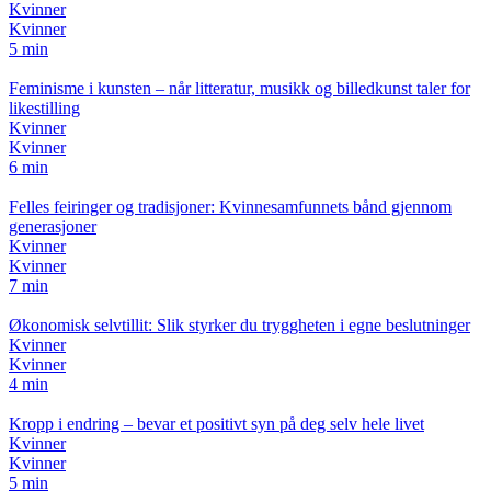
Kvinner
Kvinner
5 min
Feminisme i kunsten – når litteratur, musikk og billedkunst taler for
likestilling
Kvinner
Kvinner
6 min
Felles feiringer og tradisjoner: Kvinnesamfunnets bånd gjennom
generasjoner
Kvinner
Kvinner
7 min
Økonomisk selvtillit: Slik styrker du tryggheten i egne beslutninger
Kvinner
Kvinner
4 min
Kropp i endring – bevar et positivt syn på deg selv hele livet
Kvinner
Kvinner
5 min