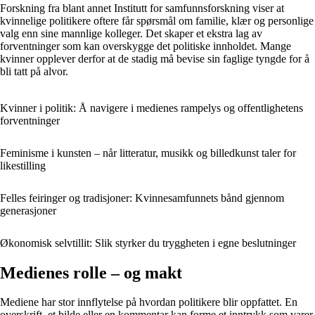
Forskning fra blant annet Institutt for samfunnsforskning viser at
kvinnelige politikere oftere får spørsmål om familie, klær og personlige
valg enn sine mannlige kolleger. Det skaper et ekstra lag av
forventninger som kan overskygge det politiske innholdet. Mange
kvinner opplever derfor at de stadig må bevise sin faglige tyngde for å
bli tatt på alvor.
Kvinner i politik: Å navigere i medienes rampelys og offentlighetens
forventninger
Feminisme i kunsten – når litteratur, musikk og billedkunst taler for
likestilling
Felles feiringer og tradisjoner: Kvinnesamfunnets bånd gjennom
generasjoner
Økonomisk selvtillit: Slik styrker du tryggheten i egne beslutninger
Medienes rolle – og makt
Mediene har stor innflytelse på hvordan politikere blir oppfattet. En
overskrift, et bilde eller en kommentar kan forme et inntrykk som varer