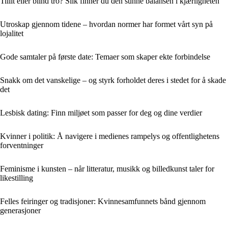
Tillit eller blind tro? Slik finner du den sunne balansen i kjærligheten
Utroskap gjennom tidene – hvordan normer har formet vårt syn på
lojalitet
Gode samtaler på første date: Temaer som skaper ekte forbindelse
Snakk om det vanskelige – og styrk forholdet deres i stedet for å skade
det
Lesbisk dating: Finn miljøet som passer for deg og dine verdier
Kvinner i politik: Å navigere i medienes rampelys og offentlighetens
forventninger
Feminisme i kunsten – når litteratur, musikk og billedkunst taler for
likestilling
Felles feiringer og tradisjoner: Kvinnesamfunnets bånd gjennom
generasjoner