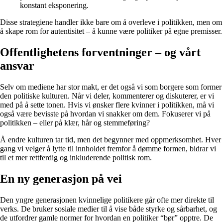
konstant eksponering.
Disse strategiene handler ikke bare om å overleve i politikken, men om
å skape rom for autentisitet – å kunne være politiker på egne premisser.
Offentlighetens forventninger – og vårt
ansvar
Selv om mediene har stor makt, er det også vi som borgere som former
den politiske kulturen. Når vi deler, kommenterer og diskuterer, er vi
med på å sette tonen. Hvis vi ønsker flere kvinner i politikken, må vi
også være bevisste på hvordan vi snakker om dem. Fokuserer vi på
politikken – eller på klær, hår og stemmeføring?
Å endre kulturen tar tid, men det begynner med oppmerksomhet. Hver
gang vi velger å lytte til innholdet fremfor å dømme formen, bidrar vi
til et mer rettferdig og inkluderende politisk rom.
En ny generasjon på vei
Den yngre generasjonen kvinnelige politikere går ofte mer direkte til
verks. De bruker sosiale medier til å vise både styrke og sårbarhet, og
de utfordrer gamle normer for hvordan en politiker “bør” opptre. De