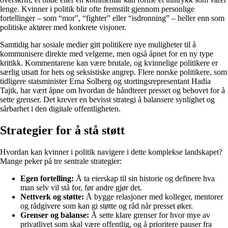
lenge. Kvinner i politik blir ofte fremstilt gjennom personlige
fortellinger – som “mor”, “fighter” eller “isdronning” – heller enn som
politiske aktører med konkrete visjoner.
Samtidig har sosiale medier gitt politikere nye muligheter til å
kommunisere direkte med velgerne, men også åpnet for en ny type
kritikk. Kommentarene kan være brutale, og kvinnelige politikere er
særlig utsatt for hets og seksistiske angrep. Flere norske politikere, som
tidligere statsminister Erna Solberg og stortingsrepresentant Hadia
Tajik, har vært åpne om hvordan de håndterer presset og behovet for å
sette grenser. Det krever en bevisst strategi å balansere synlighet og
sårbarhet i den digitale offentligheten.
Strategier for å stå støtt
Hvordan kan kvinner i politik navigere i dette komplekse landskapet?
Mange peker på tre sentrale strategier:
Egen fortelling:
Å ta eierskap til sin historie og definere hva
man selv vil stå for, før andre gjør det.
Nettverk og støtte:
Å bygge relasjoner med kolleger, mentorer
og rådgivere som kan gi støtte og råd når presset øker.
Grenser og balanse:
Å sette klare grenser for hvor mye av
privatlivet som skal være offentlig, og å prioritere pauser fra