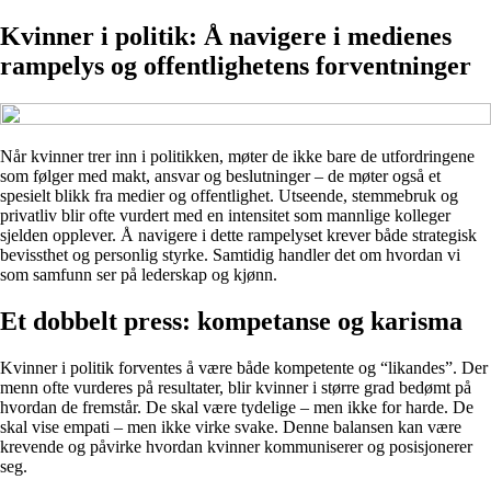
Kvinner i politik: Å navigere i medienes
rampelys og offentlighetens forventninger
Når kvinner trer inn i politikken, møter de ikke bare de utfordringene
som følger med makt, ansvar og beslutninger – de møter også et
spesielt blikk fra medier og offentlighet. Utseende, stemmebruk og
privatliv blir ofte vurdert med en intensitet som mannlige kolleger
sjelden opplever. Å navigere i dette rampelyset krever både strategisk
bevissthet og personlig styrke. Samtidig handler det om hvordan vi
som samfunn ser på lederskap og kjønn.
Et dobbelt press: kompetanse og karisma
Kvinner i politik forventes å være både kompetente og “likandes”. Der
menn ofte vurderes på resultater, blir kvinner i større grad bedømt på
hvordan de fremstår. De skal være tydelige – men ikke for harde. De
skal vise empati – men ikke virke svake. Denne balansen kan være
krevende og påvirke hvordan kvinner kommuniserer og posisjonerer
seg.