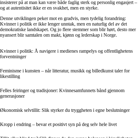
insisterer på at man kan være både faglig sterk og personlig engasjert –
og at autentisitet ikke er en svakhet, men en styrke.
Denne utviklingen peker mot en gradvis, men tydelig forandring:
Kvinner i politik er ikke lenger unntak, men en naturlig del av det
demokratiske landskapet. Og jo flere stemmer som blir hørt, desto mer
nyansert blir samtalen om makt, kjønn og lederskap i Norge.
Kvinner i politik: Å navigere i medienes rampelys og offentlighetens
forventninger
Feminisme i kunsten – når litteratur, musikk og billedkunst taler for
likestilling
Felles feiringer og tradisjoner: Kvinnesamfunnets bånd gjennom
generasjoner
Økonomisk selvtillit: Slik styrker du tryggheten i egne beslutninger
Kropp i endring – bevar et positivt syn på deg selv hele livet