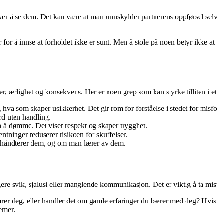
er å se dem. Det kan være at man unnskylder partnerens oppførsel selv o
ler for å innse at forholdet ikke er sunt. Men å stole på noen betyr ikke at
, ærlighet og konsekvens. Her er noen grep som kan styrke tilliten i et
hva som skaper usikkerhet. Det gir rom for forståelse i stedet for misfor
rd uten handling.
en å dømme. Det viser respekt og skaper trygghet.
entninger reduserer risikoen for skuffelser.
n håndterer dem, og om man lærer av dem.
ere svik, sjalusi eller manglende kommunikasjon. Det er viktig å ta misti
r deg, eller handler det om gamle erfaringer du bærer med deg? Hvis du 
lemer.