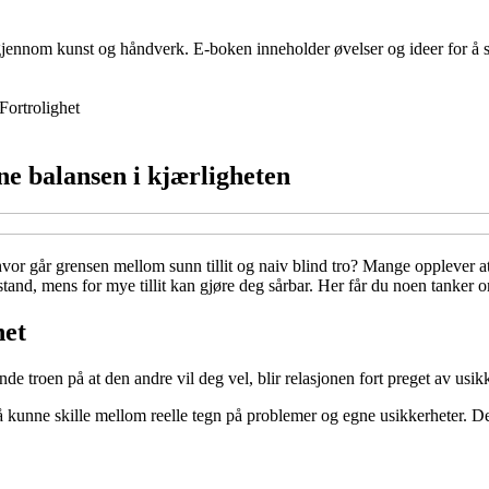
jennom kunst og håndverk. E-boken inneholder øvelser og ideer for å sti
Fortrolighet
nne balansen i kjærligheten
n hvor går grensen mellom sunn tillit og naiv blind tro? Mange opplever 
and, mens for mye tillit kan gjøre deg sårbar. Her får du noen tanker 
het
e troen på at den andre vil deg vel, blir relasjonen fort preget av usikk
l å kunne skille mellom reelle tegn på problemer og egne usikkerheter. 