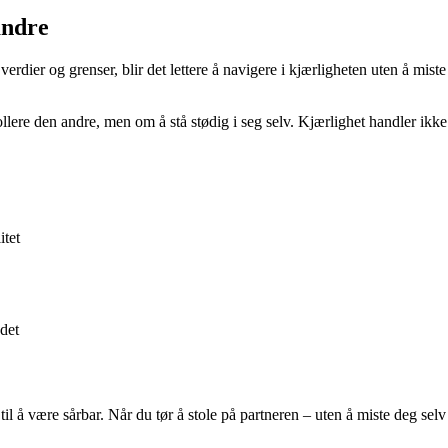
 andre
e verdier og grenser, blir det lettere å navigere i kjærligheten uten å mis
llere den andre, men om å stå stødig i seg selv. Kjærlighet handler ikk
itet
 det
il å være sårbar. Når du tør å stole på partneren – uten å miste deg sel