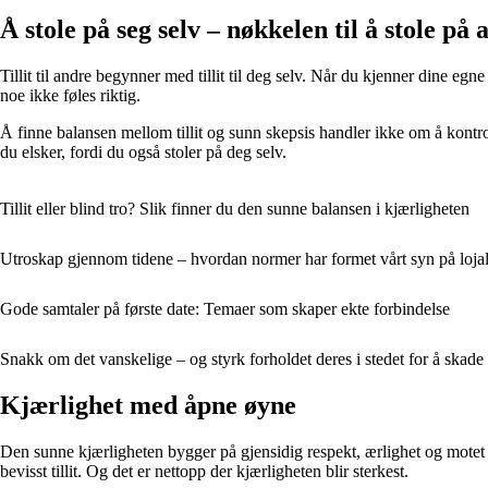
Å stole på seg selv – nøkkelen til å stole på
Tillit til andre begynner med tillit til deg selv. Når du kjenner dine egn
noe ikke føles riktig.
Å finne balansen mellom tillit og sunn skepsis handler ikke om å kontro
du elsker, fordi du også stoler på deg selv.
Tillit eller blind tro? Slik finner du den sunne balansen i kjærligheten
Utroskap gjennom tidene – hvordan normer har formet vårt syn på lojal
Gode samtaler på første date: Temaer som skaper ekte forbindelse
Snakk om det vanskelige – og styrk forholdet deres i stedet for å skade
Kjærlighet med åpne øyne
Den sunne kjærligheten bygger på gjensidig respekt, ærlighet og motet t
bevisst tillit. Og det er nettopp der kjærligheten blir sterkest.