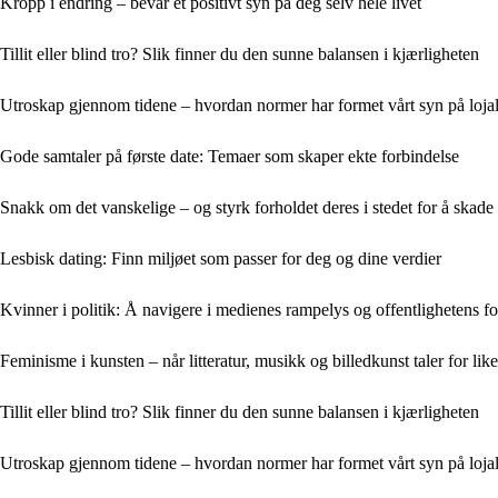
Kropp i endring – bevar et positivt syn på deg selv hele livet
Tillit eller blind tro? Slik finner du den sunne balansen i kjærligheten
Utroskap gjennom tidene – hvordan normer har formet vårt syn på lojal
Gode samtaler på første date: Temaer som skaper ekte forbindelse
Snakk om det vanskelige – og styrk forholdet deres i stedet for å skade
Lesbisk dating: Finn miljøet som passer for deg og dine verdier
Kvinner i politik: Å navigere i medienes rampelys og offentlighetens f
Feminisme i kunsten – når litteratur, musikk og billedkunst taler for like
Tillit eller blind tro? Slik finner du den sunne balansen i kjærligheten
Utroskap gjennom tidene – hvordan normer har formet vårt syn på lojal