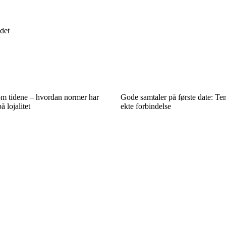
 det
m tidene – hvordan normer har
Gode samtaler på første date: T
å lojalitet
ekte forbindelse