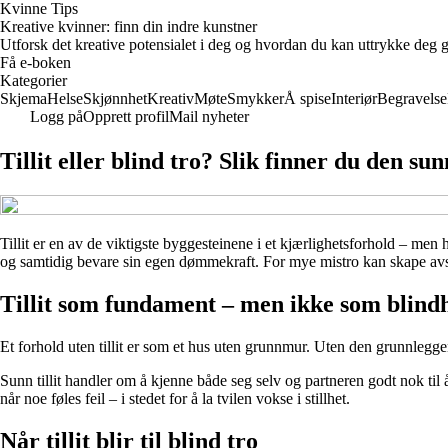
Kvinne Tips
Kreative kvinner: finn din indre kunstner
Utforsk det kreative potensialet i deg og hvordan du kan uttrykke deg g
Få e-boken
Kategorier
Skjema
Helse
Skjønnhet
Kreativ
Møte
Smykker
Å spise
Interiør
Begravelse
Logg på
Opprett profil
Mail nyheter
Tillit eller blind tro? Slik finner du den su
Tillit er en av de viktigste byggesteinene i et kjærlighetsforhold – me
og samtidig bevare sin egen dømmekraft. For mye mistro kan skape avst
Tillit som fundament – men ikke som blind
Et forhold uten tillit er som et hus uten grunnmur. Uten den grunnleggend
Sunn tillit handler om å kjenne både seg selv og partneren godt nok ti
når noe føles feil – i stedet for å la tvilen vokse i stillhet.
Når tillit blir til blind tro