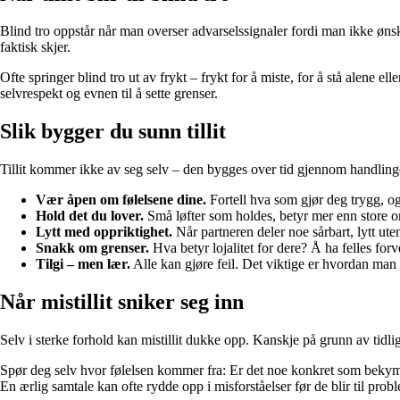
Blind tro oppstår når man overser advarselssignaler fordi man ikke ønsk
faktisk skjer.
Ofte springer blind tro ut av frykt – frykt for å miste, for å stå alene el
selvrespekt og evnen til å sette grenser.
Slik bygger du sunn tillit
Tillit kommer ikke av seg selv – den bygges over tid gjennom handlinger
Vær åpen om følelsene dine.
Fortell hva som gjør deg trygg, og 
Hold det du lover.
Små løfter som holdes, betyr mer enn store o
Lytt med oppriktighet.
Når partneren deler noe sårbart, lytt ut
Snakk om grenser.
Hva betyr lojalitet for dere? Å ha felles forv
Tilgi – men lær.
Alle kan gjøre feil. Det viktige er hvordan ma
Når mistillit sniker seg inn
Selv i sterke forhold kan mistillit dukke opp. Kanskje på grunn av tidlig
Spør deg selv hvor følelsen kommer fra: Er det noe konkret som bekymre
En ærlig samtale kan ofte rydde opp i misforståelser før de blir til prob