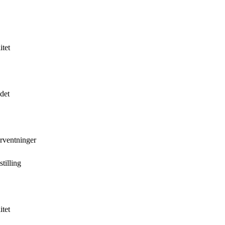
itet
 det
orventninger
stilling
itet