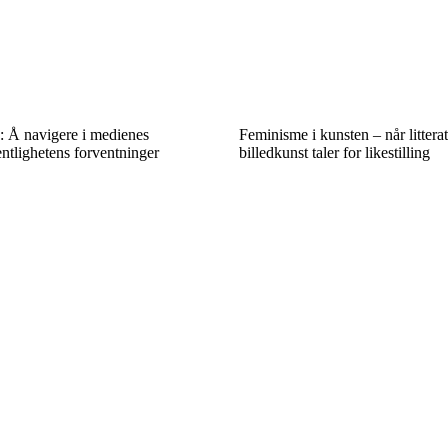
k: Å navigere i medienes
Feminisme i kunsten – når littera
ntlighetens forventninger
billedkunst taler for likestilling