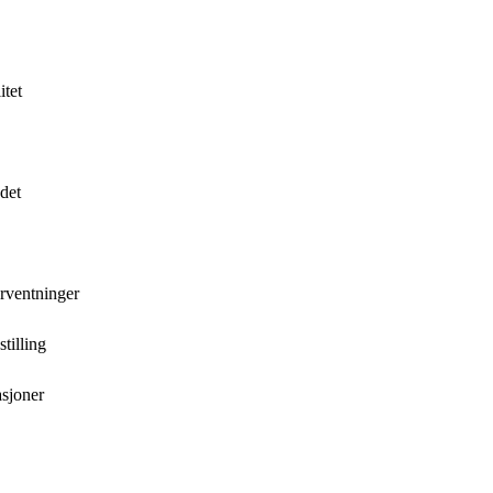
itet
 det
orventninger
stilling
asjoner