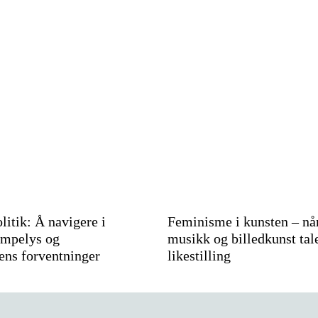
litik: Å navigere i
Feminisme i kunsten – når 
ampelys og
musikk og billedkunst tale
tens forventninger
likestilling