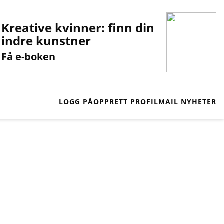
Kreative kvinner: finn din
indre kunstner
Få e-boken
LOGG PÅ
OPPRETT PROFIL
MAIL NYHETER