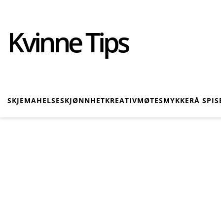
Kvinne Tips
SKJEMA
HELSE
SKJØNNHET
KREATIV
MØTE
SMYKKER
Å SPIS