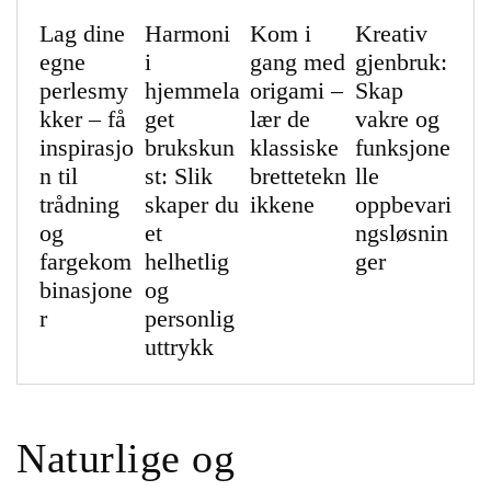
Lag dine
Harmoni
Kom i
Kreativ
egne
i
gang med
gjenbruk:
perlesmy
hjemmela
origami –
Skap
kker – få
get
lær de
vakre og
inspirasjo
brukskun
klassiske
funksjone
n til
st: Slik
brettetekn
lle
trådning
skaper du
ikkene
oppbevari
og
et
ngsløsnin
fargekom
helhetlig
ger
binasjone
og
r
personlig
uttrykk
Naturlige og