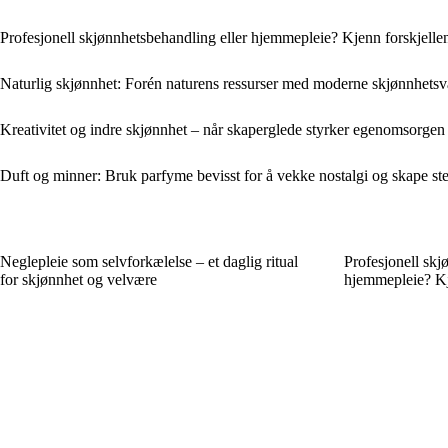
Profesjonell skjønnhetsbehandling eller hjemmepleie? Kjenn forskjelle
Naturlig skjønnhet: Forén naturens ressurser med moderne skjønnhetsv
Kreativitet og indre skjønnhet – når skaperglede styrker egenomsorgen
Duft og minner: Bruk parfyme bevisst for å vekke nostalgi og skape s
Neglepleie som selvforkælelse – et daglig ritual
Profesjonell skj
for skjønnhet og velvære
hjemmepleie? Kj