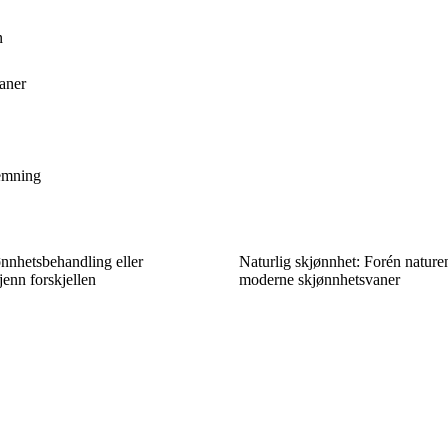
n
aner
temning
ønnhetsbehandling eller
Naturlig skjønnhet: Forén nature
enn forskjellen
moderne skjønnhetsvaner