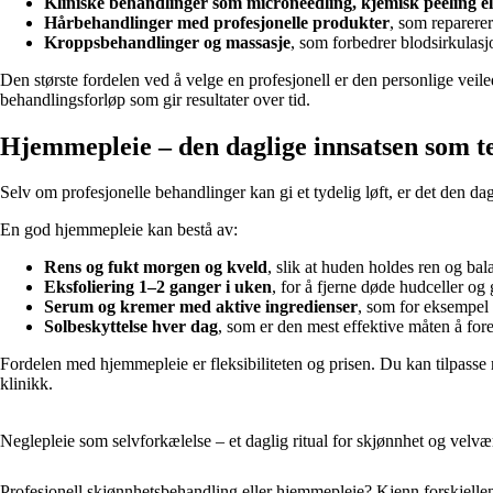
Kliniske behandlinger som microneedling, kjemisk peeling ell
Hårbehandlinger med profesjonelle produkter
, som reparerer
Kroppsbehandlinger og massasje
, som forbedrer blodsirkulasj
Den største fordelen ved å velge en profesjonell er den personlige vei
behandlingsforløp som gir resultater over tid.
Hjemmepleie – den daglige innsatsen som te
Selv om profesjonelle behandlinger kan gi et tydelig løft, er det den d
En god hjemmepleie kan bestå av:
Rens og fukt morgen og kveld
, slik at huden holdes ren og bala
Eksfoliering 1–2 ganger i uken
, for å fjerne døde hudceller og 
Serum og kremer med aktive ingredienser
, som for eksempel 
Solbeskyttelse hver dag
, som er den mest effektive måten å fo
Fordelen med hjemmepleie er fleksibiliteten og prisen. Du kan tilpasse
klinikk.
Neglepleie som selvforkælelse – et daglig ritual for skjønnhet og velvæ
Profesjonell skjønnhetsbehandling eller hjemmepleie? Kjenn forskjelle