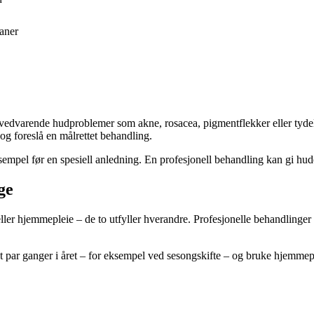
aner
d vedvarende hudproblemer som akne, rosacea, pigmentflekker eller tyde
og foreslå en målrettet behandling.
eksempel før en spesiell anledning. En profesjonell behandling kan gi h
ge
ller hjemmepleie – de to utfyller hverandre. Profesjonelle behandlinger 
et par ganger i året – for eksempel ved sesongskifte – og bruke hjemme