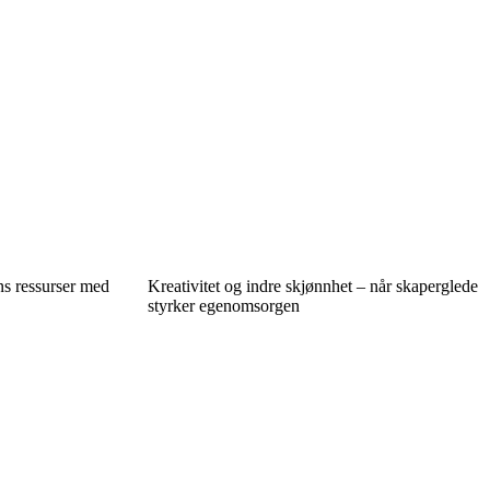
ns ressurser med
Kreativitet og indre skjønnhet – når skaperglede
styrker egenomsorgen