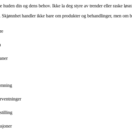
ne huden din og dens behov. Ikke la deg styre av trender eller raske løs
n. Skjønnhet handler ikke bare om produkter og behandlinger, men om ba
re
n
aner
temning
orventninger
stilling
asjoner