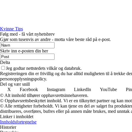
Kvinne Tips
Følg med - få vårt nyhetsbrev
Gjør som tusenvis av andre - motta våre beste råd på e-post.
Skriv inn e-posten din her
Delta
Jeg godtar nettstedets vilkår og databruk.
Registreringen din er frivillig og du har alltid muligheten til å trekke 
personopplysningspolicy.
Del og vær snill
X
Facebook
Instagram
LinkedIn
YouTube
Pin
© Alt innhold tilhører opphavsrettsinnehaveren.
© Opphavsrettsbeskyttet innhold. Vi er en tilknyttet partner og kan motta
© Alle rettigheter forbeholdt. Vi kan tjene en del av salget fra produk
distribueres, overføres, bufres eller på annen måte brukes, med unntak av
Linker i innholdet
Innholdsfortegnelse
Historier