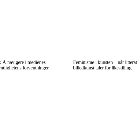
k: Å navigere i medienes
Feminisme i kunsten – når littera
ntlighetens forventninger
billedkunst taler for likestilling