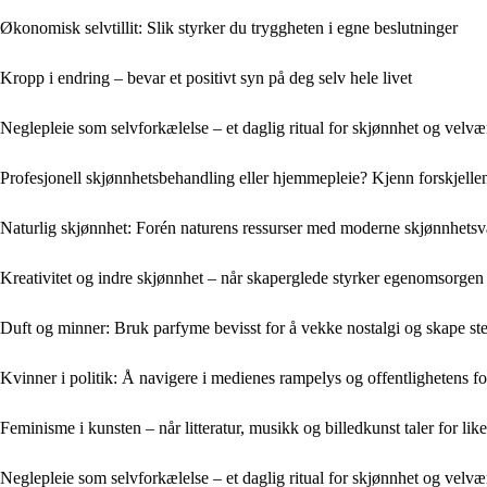
Økonomisk selvtillit: Slik styrker du tryggheten i egne beslutninger
Kropp i endring – bevar et positivt syn på deg selv hele livet
Neglepleie som selvforkælelse – et daglig ritual for skjønnhet og velvæ
Profesjonell skjønnhetsbehandling eller hjemmepleie? Kjenn forskjelle
Naturlig skjønnhet: Forén naturens ressurser med moderne skjønnhetsv
Kreativitet og indre skjønnhet – når skaperglede styrker egenomsorgen
Duft og minner: Bruk parfyme bevisst for å vekke nostalgi og skape s
Kvinner i politik: Å navigere i medienes rampelys og offentlighetens f
Feminisme i kunsten – når litteratur, musikk og billedkunst taler for like
Neglepleie som selvforkælelse – et daglig ritual for skjønnhet og velvæ