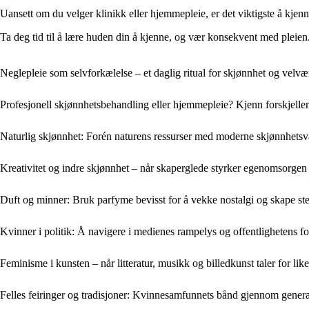
Uansett om du velger klinikk eller hjemmepleie, er det viktigste å kjen
Ta deg tid til å lære huden din å kjenne, og vær konsekvent med pleie
Neglepleie som selvforkælelse – et daglig ritual for skjønnhet og velvæ
Profesjonell skjønnhetsbehandling eller hjemmepleie? Kjenn forskjelle
Naturlig skjønnhet: Forén naturens ressurser med moderne skjønnhetsv
Kreativitet og indre skjønnhet – når skaperglede styrker egenomsorgen
Duft og minner: Bruk parfyme bevisst for å vekke nostalgi og skape s
Kvinner i politik: Å navigere i medienes rampelys og offentlighetens f
Feminisme i kunsten – når litteratur, musikk og billedkunst taler for like
Felles feiringer og tradisjoner: Kvinnesamfunnets bånd gjennom gener