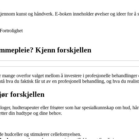
jennom kunst og håndverk. E-boken inneholder øvelser og ideer for å sti
Fortrolighet
emmepleie? Kjenn forskjellen
tår mange overfor valget mellom å investere i profesjonelle behandlinge
rstå hva du faktisk får ut av en profesjonell behandling, og hva du reali
jør forskjellen
oger, hudterapeuter eller frisører som har spesialkunnskap om hud, hår
 etter din hudtype og dine behov.
de hudceller og stimulerer cellefornyelsen.