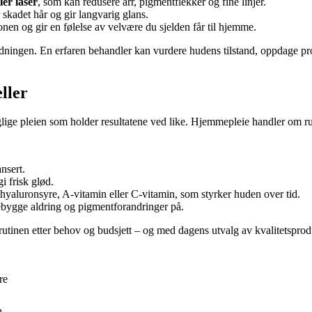
er laser
, som kan redusere arr, pigmentflekker og fine linjer.
 skadet hår og gir langvarig glans.
onen og gir en følelse av velvære du sjelden får til hjemme.
ledningen. En erfaren behandler kan vurdere hudens tilstand, oppdage pr
ller
aglige pleien som holder resultatene ved like. Hjemmepleie handler om ru
nsert.
gi frisk glød.
hyaluronsyre, A-vitamin eller C-vitamin, som styrker huden over tid.
rebygge aldring og pigmentforandringer på.
 rutinen etter behov og budsjett – og med dagens utvalg av kvalitetspr
re
n