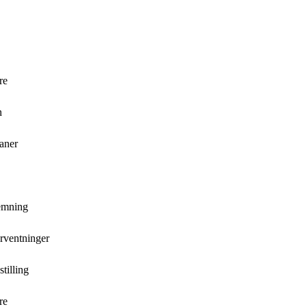
re
n
aner
temning
orventninger
stilling
re