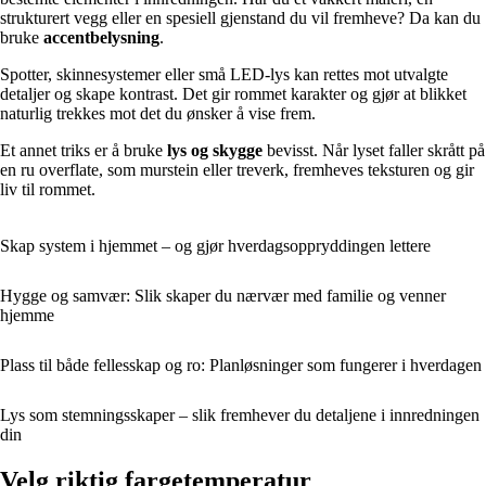
strukturert vegg eller en spesiell gjenstand du vil fremheve? Da kan du
bruke
accentbelysning
.
Spotter, skinnesystemer eller små LED-lys kan rettes mot utvalgte
detaljer og skape kontrast. Det gir rommet karakter og gjør at blikket
naturlig trekkes mot det du ønsker å vise frem.
Et annet triks er å bruke
lys og skygge
bevisst. Når lyset faller skrått på
en ru overflate, som murstein eller treverk, fremheves teksturen og gir
liv til rommet.
Skap system i hjemmet – og gjør hverdagsoppryddingen lettere
Hygge og samvær: Slik skaper du nærvær med familie og venner
hjemme
Plass til både fellesskap og ro: Planløsninger som fungerer i hverdagen
Lys som stemningsskaper – slik fremhever du detaljene i innredningen
din
Velg riktig fargetemperatur