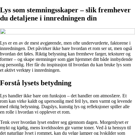
Lys som stemningsskaper – slik fremhever
du detaljene i innredningen din
Lys er en av de mest avgjørende, men ofte undervurderte, faktorene i
innredningen. Det påvirker ikke bare hvordan et rom ser ut, men også
hvordan det føles. Riktig belysning kan fremheve farger, teksturer og
former – og skape stemninger som gjør hjemmet ditt både innbydende
og personlig. Her får du inspirasjon til hvordan du kan bruke lys som
et aktivt verktøy i innredningen.
Forstå lysets betydning
Lys handler ikke bare om funksjon – det handler om atmosfære. Et
rom kan virke kaldt og upersonlig med feil lys, men varmt og levende
med riktig belysning. Dagslys, kunstig lys og refleksjoner spiller alle
en rolle i hvordan vi opplever et rom.
Tenk over hvordan lyset endrer seg gjennom dagen. Morgenlyset er
mykt og kjølig, mens kveldssolen gir varme toner. Ved å ta hensyn til
det naturlige lyset i rommet, kan du velge lamper og lyskilder som