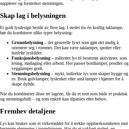
supplerer og forsterker stemningen.
Skap lag i belysningen
Et godt lysdesign består av flere lag. I stedet for én kraftig taklampe,
bør du kombinere ulike typer belysning:
Grunnbelysning
– det generelle lyset som gjør det mulig å
orientere seg i rommet. Det kan være taklamper, spotter eller
innfelte lyskilder.
Funksjonsbelysning
– målrettet lys til bestemte aktiviteter, som
lesing, matlaging eller arbeid. Her passer bordlamper, pendler og
vegglamper godt.
Stemningsbelysning
– mykt, indirekte lys som skaper hygge og
ro. Bruk gulvlamper, lyslenker eller små lamper i hjørner for å
skape dybde.
Når du kombinerer disse tre lagene, får du et rom som både er praktisk
og stemningsfullt – og som enkelt kan tilpasses etter behov.
Fremhev detaljene
Lys kan brukes som et virkemiddel for å trekke oppmerksomheten mot
bestemte elementer i innredningen. Har du et vakkert maleri, en