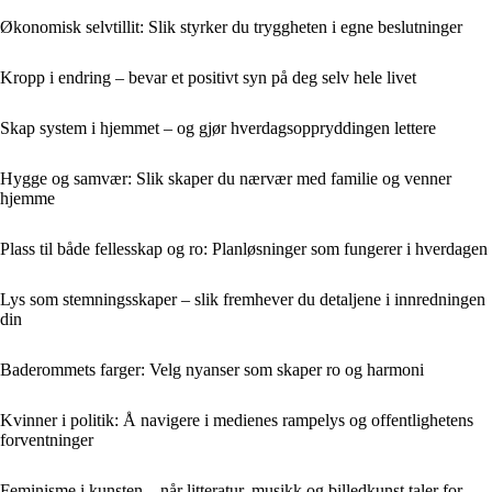
Økonomisk selvtillit: Slik styrker du tryggheten i egne beslutninger
Kropp i endring – bevar et positivt syn på deg selv hele livet
Skap system i hjemmet – og gjør hverdagsoppryddingen lettere
Hygge og samvær: Slik skaper du nærvær med familie og venner
hjemme
Plass til både fellesskap og ro: Planløsninger som fungerer i hverdagen
Lys som stemningsskaper – slik fremhever du detaljene i innredningen
din
Baderommets farger: Velg nyanser som skaper ro og harmoni
Kvinner i politik: Å navigere i medienes rampelys og offentlighetens
forventninger
Feminisme i kunsten – når litteratur, musikk og billedkunst taler for