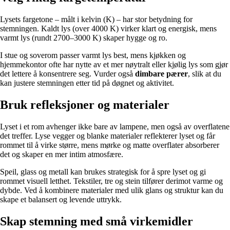
Lysets fargetone – målt i kelvin (K) – har stor betydning for
stemningen. Kaldt lys (over 4000 K) virker klart og energisk, mens
varmt lys (rundt 2700–3000 K) skaper hygge og ro.
I stue og soverom passer varmt lys best, mens kjøkken og
hjemmekontor ofte har nytte av et mer nøytralt eller kjølig lys som gjør
det lettere å konsentrere seg. Vurder også
dimbare pærer
, slik at du
kan justere stemningen etter tid på døgnet og aktivitet.
Bruk refleksjoner og materialer
Lyset i et rom avhenger ikke bare av lampene, men også av overflatene
det treffer. Lyse vegger og blanke materialer reflekterer lyset og får
rommet til å virke større, mens mørke og matte overflater absorberer
det og skaper en mer intim atmosfære.
Speil, glass og metall kan brukes strategisk for å spre lyset og gi
rommet visuell letthet. Tekstiler, tre og stein tilfører derimot varme og
dybde. Ved å kombinere materialer med ulik glans og struktur kan du
skape et balansert og levende uttrykk.
Skap stemning med små virkemidler