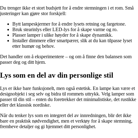
Du trenger ikke et stort budsjett for å endre stemningen i et rom. Små
justeringer kan gjøre stor forskjell:
Bytt lampeskjermer for å endre lysets retning og fargetone.
Bruk stearinlys eller LED-lys for å skape varme og ro.
Plasser lamper i ulike høyder for å skape dynamikk.
Installer dimmere eller smartpærer, slik at du kan tilpasse lyset
etter humør og behov.
Det handler om å eksperimentere – og om å finne den balansen som
passer deg og ditt hjem.
Lys som en del av din personlige stil
Lys er ikke bare funksjonelt, men også estetisk. En lampe kan være et
designobjekt i seg selv og bidra til rommets uttrykk. Velg lamper som
passer til din stil – enten du foretrekker det minimalistiske, det rustikke
eller det klassisk nordiske.
Når du tenker lys som en integrert del av innredningen, blir det ikke
bare en praktisk nødvendighet, men et verktøy for å skape stemning,
fremheve detaljer og gi hjemmet ditt personlighet.